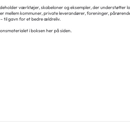
ndeholder værktøjer, skabeloner og eksempler, der understøtter l
r mellem kommuner, private leverandører, foreninger, pårørend
– til gavn for et bedre ældreliv.
ionsmaterialet i boksen her på siden.