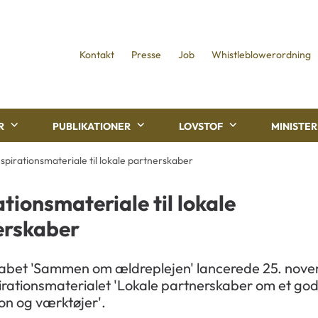
Kontakt
Presse
Job
Whistleblowerordning
R
PUBLIKATIONER
LOVSTOF
MINISTE
nspirationsmateriale til lokale partnerskaber
ationsmateriale til lokale
erskaber
abet 'Sammen om ældreplejen' lancerede 25. nov
irationsmaterialet 'Lokale partnerskaber om et god
ion og værktøjer'.