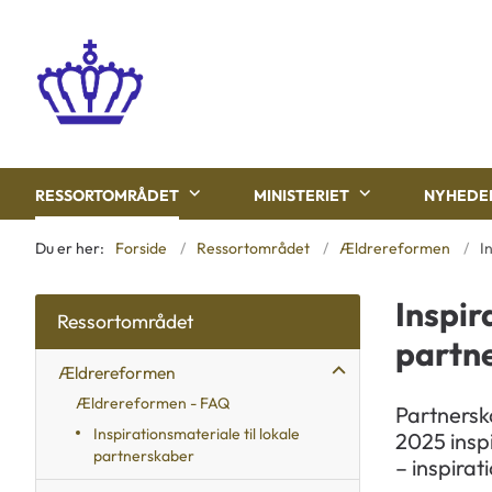
RESSORTOMRÅDET
MINISTERIET
NYHEDE
Du er her:
Forside
Ressortområdet
Ældrereformen
I
Inspir
Ressortområdet
partn
Ældrereformen
Ældrereformen - FAQ
Partnersk
Inspirationsmateriale til lokale
2025 insp
partnerskaber
– inspirat