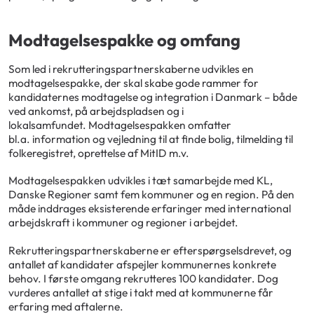
Modtagelsespakke og omfang
Som led i rekrutteringspartnerskaberne udvikles en
modtagelsespakke, der skal skabe gode rammer for
kandidaternes modtagelse og integration i Danmark – både
ved ankomst, på arbejdspladsen og i
lokalsamfundet. Modtagelsespakken omfatter
bl.a. information og vejledning til at finde bolig, tilmelding til
folkeregistret, oprettelse af MitID m.v.
Modtagelsespakken udvikles i tæt samarbejde med KL,
Danske Regioner samt fem kommuner og en region. På den
måde inddrages eksisterende erfaringer med international
arbejdskraft i kommuner og regioner i arbejdet.
Rekrutteringspartnerskaberne er efterspørgselsdrevet, og
antallet af kandidater afspejler kommunernes konkrete
behov. I første omgang rekrutteres 100 kandidater. Dog
vurderes antallet at stige i takt med at kommunerne får
erfaring med aftalerne.