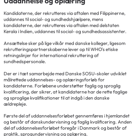
Uddannelse og oplæring
Kandidaterne, der rekrutteres via aftalen med Filippinerne,
uddannes til social- og sundhedshjælpere, mens
kandidaterne, der rekrutteres via aftalen med delstaten
Kerala i Indien, uddannes til social- og sundhedsassistenter.
Ansættelse sker på lige vilkår med danske kolleger, ligesom
rekrutteringspartnerskaberne lever op til WHO's etiske
retningslinjer for international rekruttering af
sundhedspersonale.
Der er i tæt samarbejde med Danske SOSU-skoler udviklet
målrettede uddannelses- og oplæringsforløb for
kandidaterne. Forløbene understøtter faglig og sproglig
kvalificering, der sikrer, at kandidaterne har de rette faglige
og sproglige kvalifikationer til at indgå i den danske
ældrepleje.
Første del af uddannelsesforløbet gennemføres i hjemlandet
og består af danskundervisning og faglig kvalificering. Anden
del af uddannelsesforløbet foregår i Danmark og består af
praktik, sprogundervisning og oplæring.