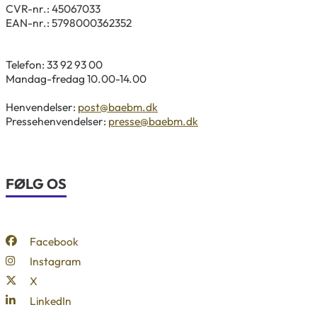
CVR-nr.: 45067033
EAN-nr.: 5798000362352
Telefon: 33 92 93 00
Mandag-fredag 10.00-14.00
Henvendelser:
post@baebm.dk
Pressehenvendelser:
presse@baebm.dk
FØLG OS
Facebook
Instagram
X
LinkedIn