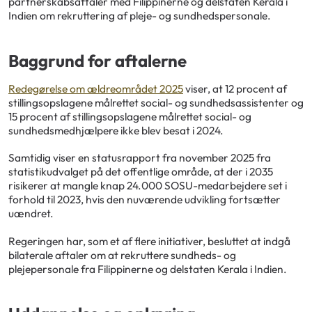
partnerskabsaftaler med Filippinerne og delstaten Kerala i
Indien om rekruttering af pleje- og sundhedspersonale.
Baggrund for aftalerne
Redegørelse om ældreområdet 2025
viser, at 12 procent af
stillingsopslagene målrettet social- og sundhedsassistenter og
15 procent af stillingsopslagene målrettet social- og
sundhedsmedhjælpere ikke blev besat i 2024.
Samtidig viser en statusrapport fra november 2025 fra
statistikudvalget på det offentlige område, at der i 2035
risikerer at mangle knap 24.000 SOSU-medarbejdere set i
forhold til 2023, hvis den nuværende udvikling fortsætter
uændret.
Regeringen har, som et af flere initiativer, besluttet at indgå
bilaterale aftaler om at rekruttere sundheds- og
plejepersonale fra Filippinerne og delstaten Kerala i Indien.