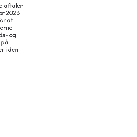
d aftalen
or 2023
or at
terne
ds- og
 på
r i den