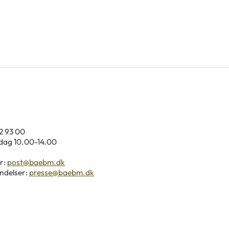
92 93 00
ag 10.00-14.00
r:
post@baebm.dk
ndelser:
presse@baebm.dk