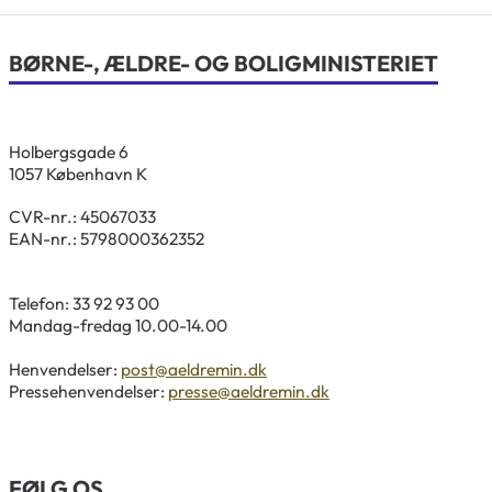
BØRNE-, ÆLDRE- OG BOLIGMINISTERIET
Holbergsgade 6
1057 København K
CVR-nr.: 45067033
EAN-nr.: 5798000362352
Telefon: 33 92 93 00
Mandag-fredag 10.00-14.00
Henvendelser:
post@aeldremin.dk
Pressehenvendelser:
presse@aeldremin.dk
FØLG OS