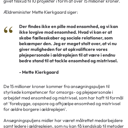
givet tilskud til 10 projekter i form af over 15 millioner kroner.
Ældreminister Mette Kierkgaard siger:
Der findes ikke en pille mod ensomhed, og vi kan
ikke lovgive mod ensomhed. Hvad vi kan er at
skabe fællesskaber og sociale relationer, som
bekæmper den. Jeg er meget stolt over, at vi nu
giver muligheden for at opkvalificere vores
plejepersonale i ældreplejen til at være i endnu
bedre stand til at tackle ensomhed og mistrivsel.
- Mette Kierkgaard
De 15 millioner kroner kommer fra ansøgningspuljen til
styrkede kompetencer for omsorgs- og plejepersonale i
arbejdet med ensomhed og mistrivsel, som har haft til formål
at 'forebygge, opspore og afhjælpe ensomhed og mistrivsel
for ældre borgere i ældreplejen'.
Ansøgningspuljens midler har været målrettet medarbejdere
samt ledere i ældreplejen, som nu kan få kendskab til metoder