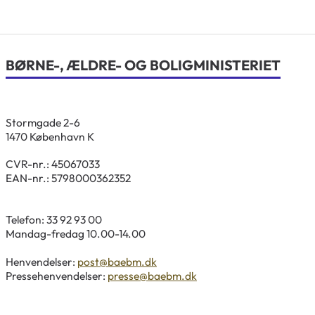
BØRNE-, ÆLDRE- OG BOLIGMINISTERIET
Stormgade 2-6
1470 København K
CVR-nr.: 45067033
EAN-nr.: 5798000362352
Telefon: 33 92 93 00
Mandag-fredag 10.00-14.00
Henvendelser:
post@baebm.dk
Pressehenvendelser:
presse@baebm.dk