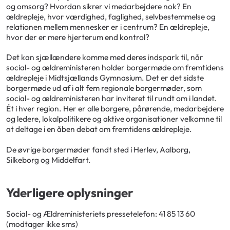
og omsorg? Hvordan sikrer vi medarbejdere nok? En
ældrepleje, hvor værdighed, faglighed, selvbestemmelse og
relationen mellem mennesker er i centrum? En ældrepleje,
hvor der er mere hjerterum end kontrol?
Det kan sjællændere komme med deres indspark til, når
social- og ældreministeren holder borgermøde om fremtidens
ældrepleje i Midtsjællands Gymnasium. Det er det sidste
borgermøde ud af i alt fem regionale borgermøder, som
social- og ældreministeren har inviteret til rundt om i landet.
Ét i hver region. Her er alle borgere, pårørende, medarbejdere
og ledere, lokalpolitikere og aktive organisationer velkomne til
at deltage i en åben debat om fremtidens ældrepleje.
De øvrige borgermøder fandt sted i Herlev, Aalborg,
Silkeborg og Middelfart.
Yderligere oplysninger
Social- og Ældreministeriets pressetelefon: 41 85 13 60
(modtager ikke sms)