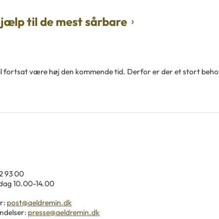
ælp til de mest sårbare
il fortsat være høj den kommende tid. Derfor er der et stort beho
92 93 00
ag 10.00-14.00
r:
post@aeldremin.dk
ndelser:
presse@aeldremin.dk