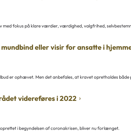
 med fokus på klare værdier, værdighed, valgfrihed, selvbestem
 mundbind eller visir for ansatte i hjemm
 tilbud er ophævet. Men det anbefales, at kravet opretholdes både 
ådet videreføres i 2022
prettet i begyndelsen af coronakrisen, bliver nu forlænget.