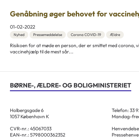
Genåbning øger behovet for vaccinehj
01-02-2022
Nyhed
Pressemeddelelse
Corona COVID-19
Ældre
Risikoen for at møde en person, der er smittet med corona, v
vaccinehjælp til de mest sår...
BØRNE-, ÆLDRE- OG BOLIGMINISTERIET
Holbergsgade 6
Telefon: 33 
1057 København K
Mandag-fred
CVR-nr.: 45067033
Henvendelse
EAN-nr.: 5798000362352
Pressehenve