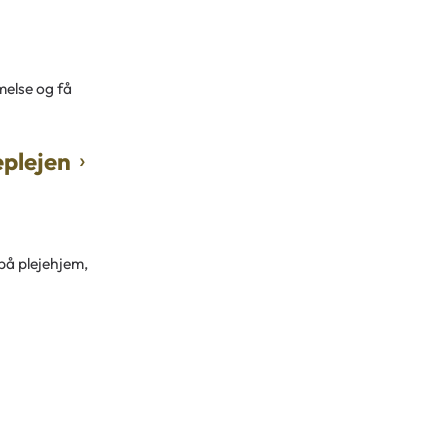
melse og få
eplejen
på plejehjem,