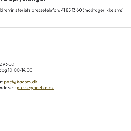
ldreministeriets pressetelefon: 41 85 13 60 (modtager ikke sms)
92 93 00
ag 10.00-14.00
r:
post@baebm.dk
ndelser:
presse@baebm.dk