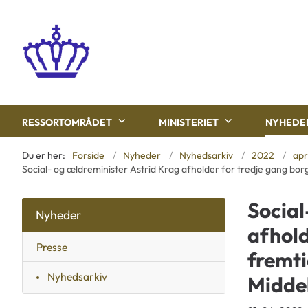
RESSORTOMRÅDET
MINISTERIET
NYHEDE
Du er her:
Forside
Nyheder
Nyhedsarkiv
2022
apr
Social- og ældreminister Astrid Krag afholder for tredje gang b
Social
Nyheder
afhol
Presse
fremti
Nyhedsarkiv
Midde