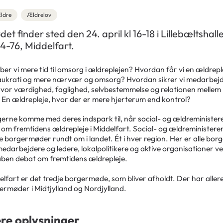
ldre
Ældrelov
t finder sted den 24. april kl 16-18 i Lillebæltshall
4-76, Middelfart.
er vi mere tid til omsorg i ældreplejen? Hvordan får vi en ældrep
aukrati og mere nærvær og omsorg? Hvordan sikrer vi medarbej
hvor værdighed, faglighed, selvbestemmelse og relationen melle
. En ældrepleje, hvor der er mere hjerterum end kontrol?
erne komme med deres indspark til, når social- og ældreminister
m fremtidens ældrepleje i Middelfart. Social- og ældreministeren i
 borgermøder rundt om i landet. Ét i hver region. Her er alle borg
edarbejdere og ledere, lokalpolitikere og aktive organisationer ve
 åben debat om fremtidens ældrepleje.
elfart er det tredje borgermøde, som bliver afholdt. Der har alle
ermøder i Midtjylland og Nordjylland.
ere oplysninger