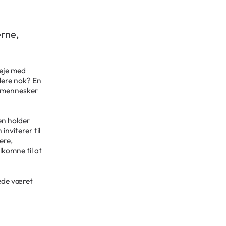
erne,
leje med
dere nok? En
m mennesker
en holder
nviterer til
ere,
lkomne til at
rede været