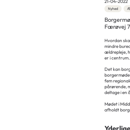
21-04-2022
Nyhed
Æ
Borgermøde
Færøvej 7
Hvordan skab
mindre bure
ældrepleje, 
er i centrum
Det kan borg
borgermøde o
fem regionale
pårørende, m
deltage i en
Mødet i Midd
afholdt borg
Yderlig