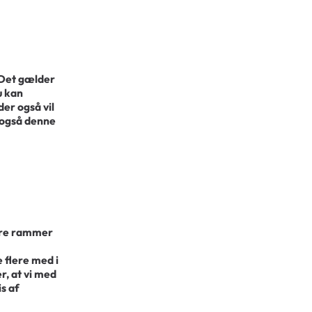
 Det gælder
u kan
er også vil
t også denne
rre rammer
 flere med i
r, at vi med
is af