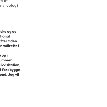
il at
nyt optag i
ældre og de
tional
efter tiden
r målrettet
 op i
 rummer
lvvisitation,
at forebygge
nd. Jeg vil