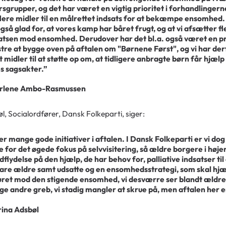
rsgrupper, og det har været en vigtig prioritet i forhandlinge
flere midler til en målrettet indsats for at bekæmpe ensomhed.
også glad for, at vores kamp har båret frugt, og at vi afsætter fle
atsen mod ensomhed. Derudover har det bl.a. også været en pri
tre at bygge oven på aftalen om "Børnene Først", og vi har der
t midler til at støtte op om, at tidligere anbragte børn får hjælp t
s sagsakter.”
arlene Ambo-Rasmussen
l, Socialordfører, Dansk Folkeparti, siger:
er mange gode initiativer i aftalen. I Dansk Folkeparti er vi dog
e for det øgede fokus på selvvisitering, så ældre borgere i høj
ndflydelse på den hjælp, de har behov for, palliative indsatser ti
are ældre samt udsatte og en ensomhedsstrategi, som skal hjæ
ret mod den stigende ensomhed, vi desværre ser blandt ældre
e andre greb, vi stadig mangler at skrue på, men aftalen her er
rina Adsbøl