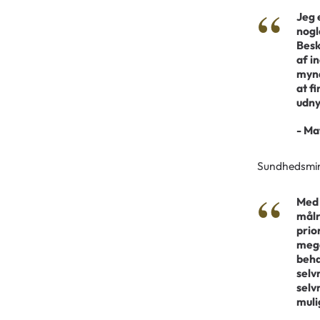
Jeg 
nogl
Besk
af i
mynd
at f
udny
- Ma
Sundhedsmin
Med 
målr
prio
mege
beha
selv
selv
muli