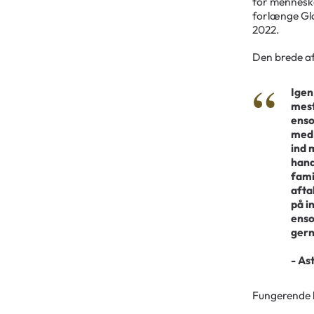
for menneske
forlænge Gla
2022.
Den brede af
Igen
mest
enso
med 
ind 
hand
fami
afta
på i
enso
gern
- As
Fungerende b