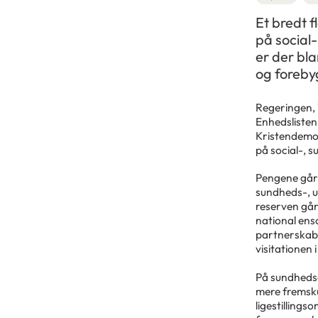
Et bredt f
på social
er der bl
og foreby
Regeringen, V
Enhedslisten,
Kristendemok
på social-, 
Pengene går t
sundheds-, u
reserven går 
national ens
partnerskab 
visitationen 
På sundhedso
mere fremsku
ligestillings