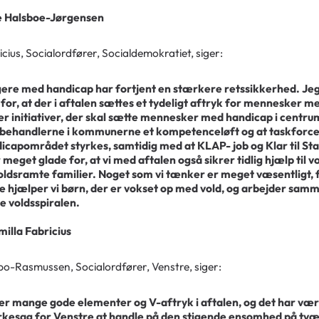
 Halsboe-Jørgensen
cius, Socialordfører, Socialdemokratiet, siger:
ere med handicap har fortjent en stærkere retssikkerhed. Jeg
 for, at der i aftalen sættes et tydeligt aftryk for mennesker 
er initiativer, der skal sætte mennesker med handicap i centrum
behandlerne i kommunerne et kompetenceløft og at taskforce
icapområdet styrkes, samtidig med at KLAP- job og Klar til Sta
r meget glade for, at vi med aftalen også sikrer tidlig hjælp til 
oldsramte familier. Noget som vi tænker er meget væsentligt, 
 hjælper vi børn, der er vokset op med vold, og arbejder samm
e voldsspiralen.
milla Fabricius
-Rasmussen, Socialordfører, Venstre, siger:
er mange gode elementer og V-aftryk i aftalen, og det har være
esag for Venstre at handle på den stigende ensomhed på tvæ