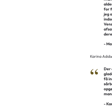
alde
for 
jeg 
inds
Vens
afsa
dere
- M
Karina Adsbø
Der 
glad
få i
sårb
opgø
mang
- Ka