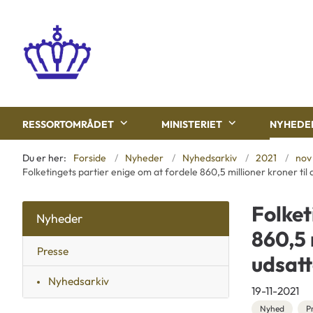
RESSORTOMRÅDET
MINISTERIET
NYHEDE
Du er her:
Forside
Nyheder
Nyhedsarkiv
2021
nov
Folketingets partier enige om at fordele 860,5 millioner kroner til
Folket
Nyheder
860,5 
Presse
udsatt
Nyhedsarkiv
19-11-2021
Nyhed
P