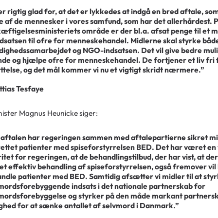
er rigtig glad for, at det er lykkedes at indgå en bred aftale, s
e af de mennesker i vores samfund, som har det allerhårdest. 
æftigelsesministeriets område er der bl.a. afsat penge til et m
ndsatsen til ofre for menneskehandel. Midlerne skal styrke båd
ighedssamarbejdet og NGO-indsatsen. Det vil give bedre mul
inde og hjælpe ofre for menneskehandel. De fortjener et liv fri 
ttelse, og det mål kommer vi nu et vigtigt skridt nærmere.”
ttias Tesfaye
ister Magnus Heunicke siger:
aftalen har regeringen sammen med aftalepartierne sikret mi
ettet patienter med spiseforstyrrelsen BED. Det har været en 
ritet for regeringen, at de behandlingstilbud, der har vist, at de
t effektiv behandling af spiseforstyrrelsen, også fremover vil
ndle patienter med BED. Samtidig afsætter vi midler til at sty
mordsforebyggende indsats i det nationale partnerskab for
mordsforebyggelse og styrker på den måde markant partners
ghed for at sænke antallet af selvmord i Danmark.”