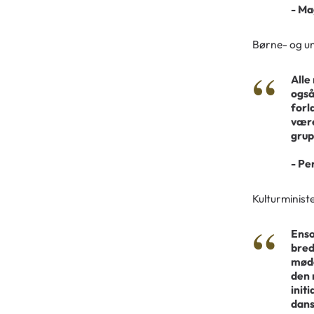
- Ma
Børne- og un
Alle
også
forl
være
grup
- Pe
Kulturminist
Enso
bred
møde
den 
init
dans