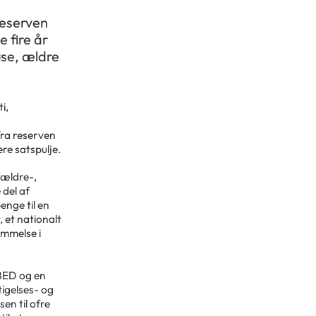
reserven
 fire år
øse, ældre
i,
fra reserven
re satspulje.
 ældre-,
 del af
enge til en
 et nationalt
mmelse i
 BED og en
igelses- og
en til ofre