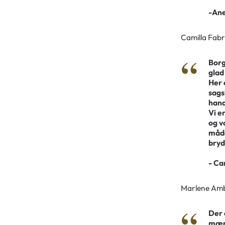
-Ane
Camilla Fabri
Borg
glad
Her 
sags
hand
Vi e
og v
måde
bryd
- Ca
Marlene Ambo
Der 
mærk