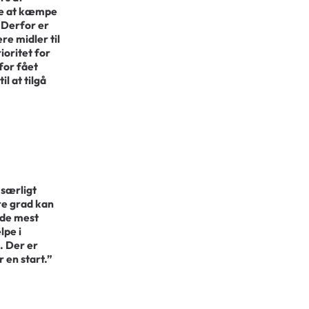
rne at kæmpe
 Derfor er
re midler til
oritet for
for fået
il at tilgå
 særligt
ere grad kan
l de mest
lpe i
. Der er
 en start.”