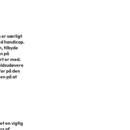
 er særligt
med handicap.
, tilbyde
n på
rt er med.
voldsudøvere
for på den
en på at
t en vigtig
rs af