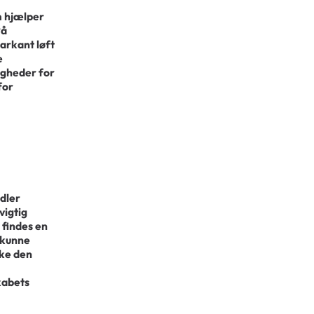
om hjælper
På
arkant løft
e
igheder for
for
dler
vigtig
r findes en
 kunne
rke den
kabets