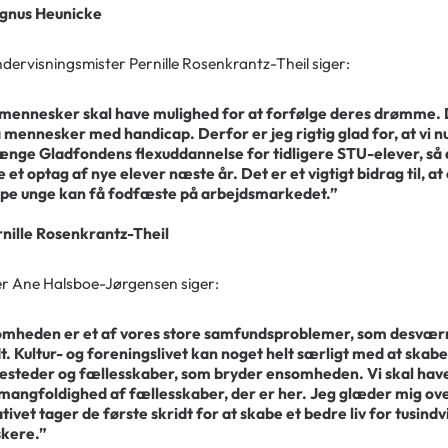
gnus Heunicke
dervisningsmister Pernille Rosenkrantz-Theil siger:
 mennesker skal have mulighed for at forfølge deres drømme.
 mennesker med handicap. Derfor er jeg rigtig glad for, at vi n
ænge Gladfondens flexuddannelse for tidligere STU-elever, så d
 et optag af nye elever næste år. Det er et vigtigt bidrag til, a
pe unge kan få fodfæste på arbejdsmarkedet.”
rnille Rosenkrantz-Theil
er Ane Halsboe-Jørgensen siger:
mheden er et af vores store samfundsproblemer, som desvæ
t. Kultur- og foreningslivet kan noget helt særligt med at skabe
steder og fællesskaber, som bryder ensomheden. Vi skal have
mangfoldighed af fællesskaber, der er her. Jeg glæder mig ove
iativet tager de første skridt for at skabe et bedre liv for tusindv
kere.”