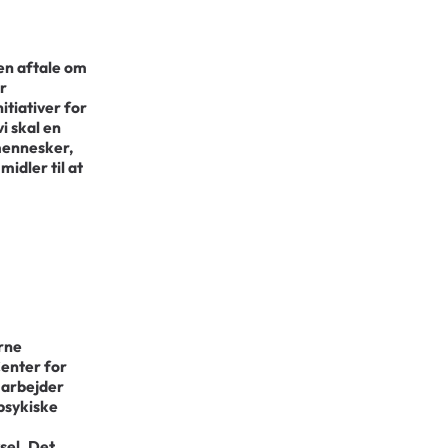
 en aftale om
or
itiativer for
i skal en
mennesker,
idler til at
rne
Center for
 arbejder
psykiske
sel. Det