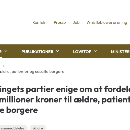
Kontakt
Presse
Job
Whistleblowerordning
R
PUBLIKATIONER
LOVSTOF
MINISTE
 ældre, patienter og udsatte borgere
ingets partier enige om at fordel
millioner kroner til ældre, patien
e borgere
ressemeddelelse
Ældre