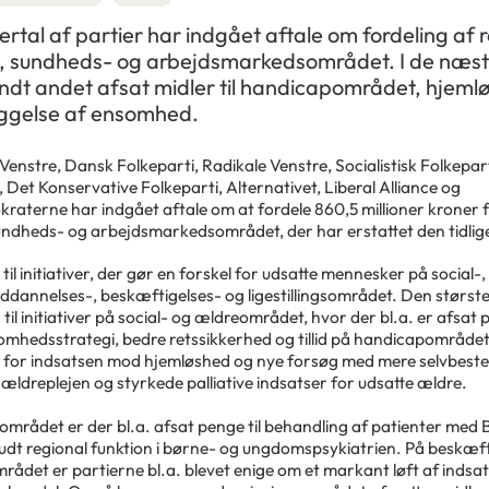
lertal af partier har indgået aftale om fordeling af 
-, sundheds- og arbejdsmarkedsområdet. I de næste
andt andet afsat midler til handicapområdet, hjeml
ggelse af ensomhed.
enstre, Dansk Folkeparti, Radikale Venstre, Socialistisk Folkepart
 Det Konservative Folkeparti, Alternativet, Liberal Alliance og
raterne har indgået aftale om at fordele 860,5 millioner kroner 
sundheds- og arbejdsmarkedsområdet, der har erstattet den tidlige
il initiativer, der gør en forskel for udsatte mennesker på social-,
ddannelses-, beskæftigelses- og ligestillingsområdet. Den største
til initiativer på social- og ældreområdet, hvor der bl.a. er afsat p
omhedsstrategi, bedre retssikkerhed og tillid på handicapområdet,
for indsatsen mod hjemløshed og nye forsøg med mere selvbeste
i ældreplejen og styrkede palliative indsatser for udsatte ældre.
mrådet er der bl.a. afsat penge til behandling af patienter med
dt regional funktion i børne- og ungdomspsykiatrien. På beskæft
området er partierne bl.a. blevet enige om et markant løft af indsats