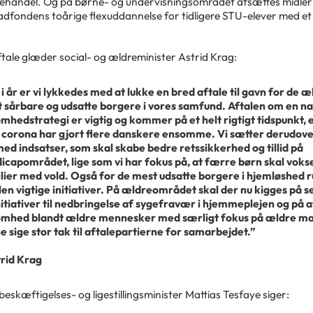
handel. Og på børne- og undervisningsområdet afsættes midler t
dfondens toårige flexuddannelse for tidligere STU-elever med et 
tale glæder social- og ældreminister Astrid Krag:
 i år er vi lykkedes med at lukke en bred aftale til gavn for de 
 sårbare og udsatte borgere i vores samfund. Aftalen om en na
mhedstrategi er vigtig og kommer på et helt rigtigt tidspunkt, 
corona har gjort flere danskere ensomme. Vi sætter derudove
med indsatser, som skal skabe bedre retssikkerhed og tillid på
icapområdet, lige som vi har fokus på, at færre børn skal vokse
lier med vold. Også for de mest udsatte borgere i hjemløshed
len vigtige initiativer. På ældreområdet skal der nu kigges på se
nitiativer til nedbringelse af sygefravær i hjemmeplejen og på 
mhed blandt ældre mennesker med særligt fokus på ældre mæ
e sige stor tak til aftalepartierne for samarbejdet.”
trid Krag
eskæftigelses- og ligestillingsminister Mattias Tesfaye siger: