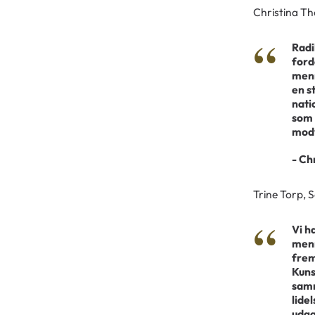
Christina Th
Radi
ford
menn
en s
nati
som 
modv
- Ch
Trine Torp, S
Vi h
menn
frem
Kuns
samm
lide
udga