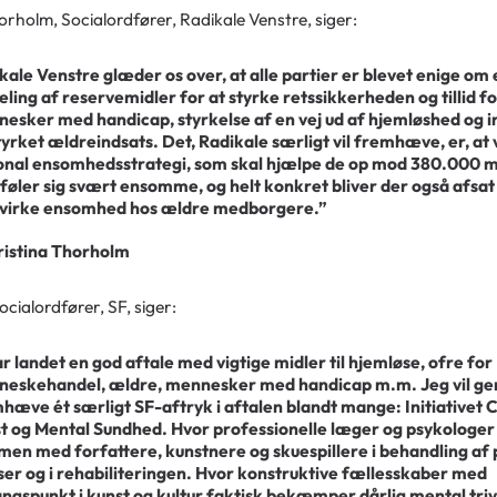
orholm, Socialordfører, Radikale Venstre, siger:
kale Venstre glæder os over, at alle partier er blevet enige om
eling af reservemidler for at styrke retssikkerheden og tillid f
esker med handicap, styrkelse af en vej ud af hjemløshed og in
tyrket ældreindsats. Det, Radikale særligt vil fremhæve, er, at v
onal ensomhedsstrategi, som skal hjælpe de op mod 380.000 
føler sig svært ensomme, og helt konkret bliver der også afsat m
irke ensomhed hos ældre medborgere.”
ristina Thorholm
ocialordfører, SF, siger:
ar landet en god aftale med vigtige midler til hjemløse, ofre for
eskehandel, ældre, mennesker med handicap m.m. Jeg vil ge
hæve ét særligt SF-aftryk i aftalen blandt mange: Initiativet 
t og Mental Sundhed. Hvor professionelle læger og psykologer
en med forfattere, kunstnere og skuespillere i behandling af 
lser og i rehabiliteringen. Hvor konstruktive fællesskaber med
ngspunkt i kunst og kultur faktisk bekæmper dårlig mental triv