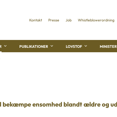
Kontakt
Presse
Job
Whistleblowerordning
R
PUBLIKATIONER
LOVSTOF
MINISTE
r
skal bekæmpe ensomhed blandt ældre og u