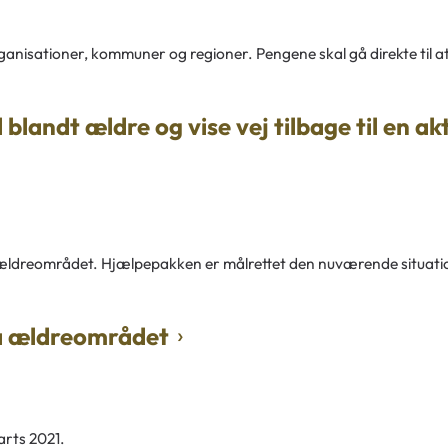
 organisationer, kommuner og regioner. Pengene skal gå direkte til at
andt ældre og vise vej tilbage til en akt
 på ældreområdet. Hjælpepakken er målrettet den nuværende situat
å ældreområdet
rts 2021.