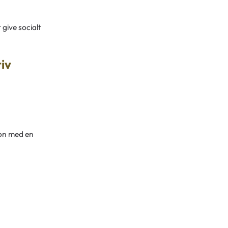
 give socialt
iv
ion med en