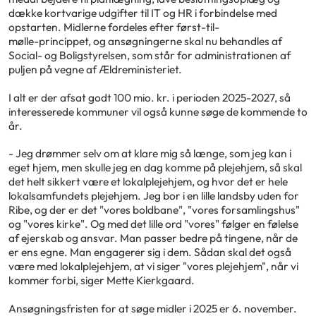
dække kortvarige udgifter til IT og HR i forbindelse med
opstarten. Midlerne fordeles efter først-til-
mølle-princippet, og ansøgningerne skal nu behandles af
Social- og Boligstyrelsen, som står for administrationen af
puljen på vegne af Ældreministeriet.
I alt er der afsat godt 100 mio. kr. i perioden 2025-2027, så
interesserede kommuner vil også kunne søge de kommende to
år.
- Jeg drømmer selv om at klare mig så længe, som jeg kan i
eget hjem, men skulle jeg en dag komme på plejehjem, så skal
det helt sikkert være et lokalplejehjem, og hvor det er hele
lokalsamfundets plejehjem. Jeg bor i en lille landsby uden for
Ribe, og der er det "vores boldbane", "vores forsamlingshus"
og "vores kirke". Og med det lille ord "vores" følger en følelse
af ejerskab og ansvar. Man passer bedre på tingene, når de
er ens egne. Man engagerer sig i dem. Sådan skal det også
være med lokalplejehjem, at vi siger "vores plejehjem", når vi
kommer forbi, siger Mette Kierkgaard.
Ansøgningsfristen for at søge midler i 2025 er 6. november.