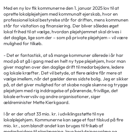
Med en ny lov fik kommunerne den 1. januar 2025 lov til at
oprette lokalplejehjem med kommunalt ejerskab, hvor en
professionel lokal bestyrelse står for driften, mens kommunen
står for visitation og finansiering. Der bliver således øget
lokal frihed til at vælge, hvordan plejehjemmet skal drives i
det daglige, lige som der – som på private plejehjem – vil være
mulighed for tilkøb.
- Det er fantastisk, at så mange kommuner allerede i år har
mod på at gå i gang med en helt ny type plejehjem, hvor man
giver magten over den daglige drift til medarbejdere, ledere
og lokale kræfter. Det vil betyde, at flere ældre får mere at
vælge imellem, når det gælder deres sidste bolig. Jeg er sikker
på, at det giver mulighed for at skabe nogle skønne og trygge
plejehjem med rig inddragelse af pårørende, frivillige, det
lokale erhvervsliv og andre organisationer, siger
ældreminister Mette Kierkgaard.
I år er der afsat 33 mio. kr. i udviklingsstøtte til nye
lokalplejehjem. Kommunerne kan søge et fast tilskud på fire
mio. kr., som blandt andet kan bruges til frikøb af
medarbejdere til planlægning, lave beslutningsoplæg og