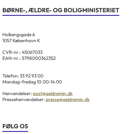
BØRNE-, ÆLDRE- OG BOLIGMINISTERIET
Holbergsgade 6
1057 København K
CVR-nr.: 45067033
EAN-nr.: 5798000362352
Telefon: 33 92 93 00
Mandag-fredag 10.00-14.00
Henvendelser:
post@aeldremin.dk
Pressehenvendelser:
presse@aeldremin.dk
FØLG OS