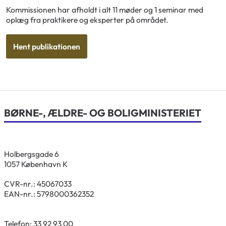
Kommissionen har afholdt i alt 11 møder og 1 seminar med
oplæg fra praktikere og eksperter på området.
Hent publikationen
BØRNE-, ÆLDRE- OG BOLIGMINISTERIET
Holbergsgade 6
1057 København K
CVR-nr.: 45067033
EAN-nr.: 5798000362352
Telefon: 33 92 93 00