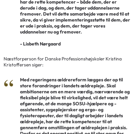
har de rette kompetencer – både dem, der er
derude i dag, og dem, der tager uddannelserne
fremover. Det vil dette samarbejde være med til at
sikre, da vi giver implementeringsstøtte til dem, der
er ude i praksis, og dem, der tager vores
uddannelser nu og fremover.
- Lisbeth Nørgaard
Næstforperson for Danske Professionshøjskoler Kristina
Kristoffersen siger:
Med regeringens ældrereform lægges der op til
store forandringer i landets ældrepleje. Skal
ambitionerne om en mere værdig, nærværende og
fleksibel pleje blive til virkelighed, vil det være helt
afgørende, at de mange SOSU-hjælpere og -
assistenter, sygeplejersker og ergo- og
fysioterapeuter, der til dagligt arbejder i landets
ældrepleje, har de rette kompetencer til at
gennemføre omstillingen af ældreplejen i praksis.
Derfor er det enormt positivt, og til stor gavn for