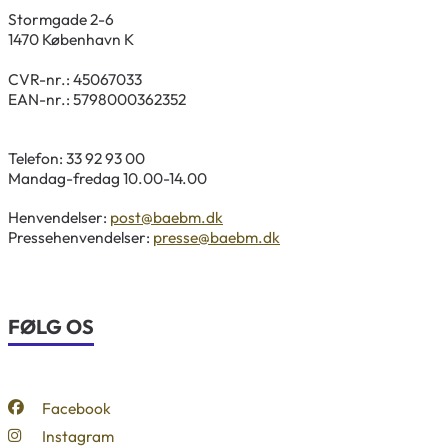
Stormgade 2-6
1470 København K
CVR-nr.: 45067033
EAN-nr.: 5798000362352
Telefon: 33 92 93 00
Mandag-fredag 10.00-14.00
Henvendelser:
post@baebm.dk
Pressehenvendelser:
presse@baebm.dk
FØLG OS
Facebook
Instagram