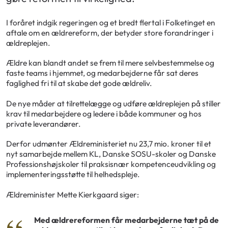
I foråret indgik regeringen og et bredt flertal i Folketinget en
aftale om en ældrereform, der betyder store forandringer i
ældreplejen.
Ældre kan blandt andet se frem til mere selvbestemmelse og
faste teams i hjemmet, og medarbejderne får sat deres
faglighed fri til at skabe det gode ældreliv.
De nye måder at tilrettelægge og udføre ældreplejen på stiller
krav til medarbejdere og ledere i både kommuner og hos
private leverandører.
Derfor udmønter Ældreministeriet nu 23,7 mio. kroner til et
nyt samarbejde mellem KL, Danske SOSU-skoler og Danske
Professionshøjskoler til praksisnær kompetenceudvikling og
implementeringsstøtte til helhedspleje.
Ældreminister Mette Kierkgaard siger:
Med ældrereformen får medarbejderne tæt på de