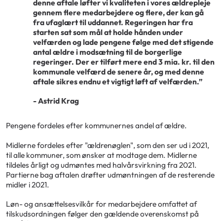
denne aftale løfter vi kvaliteten i vores ældrepleje
gennem flere medarbejdere og flere, der kan gå
fra ufaglært til uddannet. Regeringen har fra
starten sat som mål at holde hånden under
velfærden og lade pengene følge med det stigende
antal ældre i modsætning til de borgerlige
regeringer. Der er tilført mere end 3 mia. kr. til den
kommunale velfærd de senere år, og med denne
aftale sikres endnu et vigtigt løft af velfærden.”
- Astrid Krag
Pengene fordeles efter kommunernes andel af ældre.
Midlerne fordeles efter "ældrenøglen", som den ser ud i 2021,
til alle kommuner, som ønsker at modtage dem. Midlerne
tildeles årligt og udmøntes med halvårsvirkning fra 2021.
Partierne bag aftalen drøfter udmøntningen af de resterende
midler i 2021.
Løn- og ansættelsesvilkår for medarbejdere omfattet af
tilskudsordningen følger den gældende overenskomst på