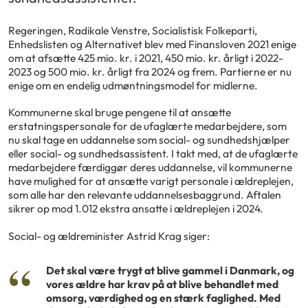
Regeringen, Radikale Venstre, Socialistisk Folkeparti,
Enhedslisten og Alternativet blev med Finansloven 2021 enige
om at afsætte 425 mio. kr. i 2021, 450 mio. kr. årligt i 2022-
2023 og 500 mio. kr. årligt fra 2024 og frem. Partierne er nu
enige om en endelig udmøntningsmodel for midlerne.
Kommunerne skal bruge pengene til at ansætte
erstatningspersonale for de ufaglærte medarbejdere, som
nu skal tage en uddannelse som social- og sundhedshjælper
eller social- og sundhedsassistent. I takt med, at de ufaglærte
medarbejdere færdiggør deres uddannelse, vil kommunerne
have mulighed for at ansætte varigt personale i ældreplejen,
som alle har den relevante uddannelsesbaggrund. Aftalen
sikrer op mod 1.012 ekstra ansatte i ældreplejen i 2024.
Social- og ældreminister Astrid Krag siger:
Det skal være trygt at blive gammel i Danmark, og
vores ældre har krav på at blive behandlet med
omsorg, værdighed og en stærk faglighed. Med